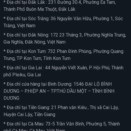
* Địa chỉ tại Đắk Lắk : 231 Đường 30.4, Phường Ea Tam,
Thành Phố Buôn Ma Thuột, Đắk Lắk
* Địa chỉ tại Sóc Trăng: 36 Nguyễn Văn Hữu, Phường 1, Sóc
Trăng, Việt Nam
* Địa chỉ tại Đắk Nông: 172 23 Tháng 3, Phường Nghĩa Trung,
Gia Nghĩa, Đăk Nông, Việt Nam
* Địa chỉ tại Kon Tum: 732 Phan Đình Phùng, Phường Quang
Trung, TP Kon Tum, Tỉnh Kon Tum
* Địa chỉ tại Gia Lai : 44 Nguyễn Viết Xuân, P. Hội Phú, Thành
phố Pleiku, Gia Lai
* Địa chỉ cửa hàng tại Bình Dương: 1546 ĐẠI LỘ BÌNH
DƯƠNG – P.HIỆP AN – TP.THỦ DẦU MỘT – TỈNH BÌNH
DƯƠNG
* Địa chỉ tại Tiền Giang: 21 Phan văn Kiêu , Thị xã Cai Lậy,
Huyện Cai Lậy, Tiền Giang
* Địa chỉ tại Cà Mau: 73-5 Trần Văn Bình, Phường 5, Thành
phố Cà Mau, Cà Mau, Việt Nam