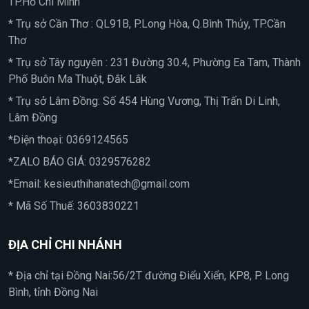
TP.Hồ Chí Minh
* Trụ sở Cần Thơ : QL91B, P.Long Hòa, Q.Bình Thủy, TP.Cần
Thơ
* Trụ sở Tây nguyên : 231 Đường 30.4, Phường Ea Tam, Thành
Phố Buôn Ma Thuột, Đắk Lắk
* Trụ sở Lâm Đồng: Số 454 Hùng Vương, Thị Trấn Di Linh,
Lâm Đồng
*Điện thoại:
0369124565
*ZALO BÁO GIÁ:
0329576282
*Email:
kesieuthihanatech@gmail.com
* Mã Số Thuế: 3603830221
ĐỊA CHỈ CHI NHÁNH
* Địa chỉ tại Đồng Nai:56/2T đường Điểu Xiển, KP8, P. Long
Bình, tỉnh Đồng Nai