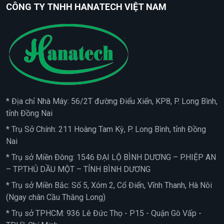
CÔNG TY TNHH HANATECH VIỆT NAM
* Địa chỉ Nhà Máy: 56/2T đường Điểu Xiển, KP8, P. Long Bình,
tỉnh Đồng Nai
* Trụ Sở Chính: 211 Hoàng Tam Kỳ, P. Long Bình, tỉnh Đồng
Nai
* Trụ sở Miền Đông: 1546 ĐẠI LỘ BÌNH DƯƠNG – P.HIỆP AN
– TP.THỦ DẦU MỘT – TỈNH BÌNH DƯƠNG
* Trụ sở Miền Bắc: Số 5, Xóm 2, Cổ Điển, Vĩnh Thanh, Hà Nôi
(Ngay chân Cầu Thăng Long)
* Trụ sở TPHCM: 936 Lê Đức Thọ - P15 - Quận Gò Vấp -