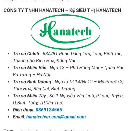
CÔNG TY TNHH HANATECH – KỆ SIÊU THỊ HANATECH
Trụ sở Chính
: 68A/81 Phan Đăng Lưu, Long Bình Tân,
Thành phố Biên Hòa, Đồng Nai
Trụ sở Miền Bắc
: Ngõ 13 – Phố Hồng Mai – Quận Hai
Bà Trưng – Hà Nội
Trụ sở Bình Dương
: Ngã tư DL14/NL12 – Mỹ Phước 3,
Thới Hoà, Bến Cát, Bình Dương
Trụ sở Miền Tây
: Số 1 Nguyễn Văn Linh, P.Long Tuyền,
Q.Bình Thủy, TP.Cần Thơ
Điện thoại:
0369124565
Email:
hanatechvn.com@gmail.com