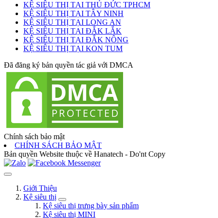
KỆ SIÊU THỊ TẠI THỦ ĐỨC TPHCM
KỆ SIÊU THỊ TẠI TÂY NINH
KỆ SIÊU THỊ TẠI LONG AN
KỆ SIÊU THỊ TẠI ĐẮK LẮK
KỆ SIÊU THỊ TẠI ĐẮK NÔNG
KỆ SIÊU THỊ TẠI KON TUM
Đã đăng ký bản quyền tác giả với DMCA
Chính sách bảo mật
CHÍNH SÁCH BẢO MẬT
Bản quyền Website thuộc về Hanatech - Do'nt Copy
Giới Thiệu
Kệ siêu thị
Kệ siêu thị trưng bày sản phẩm
Kệ siêu thị MINI