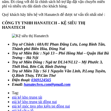
năm. Đi cùng với đó là chính sách hỗ trợ lắp đặt vận chuyển miễn
phí và nhiều ưu đãi dành cho khách hàng.
Quý khách hãy liên hệ với Hanatech để được tư vấn tốt nhất nhé :
CÔNG TY TNHH HANATECH – KỆ SIÊU THỊ
HANATECH
Trụ sở Chính : 68A/81 Phan Đăng Lưu, Long Bình Tân,
Thành phố Biên Hòa, Đồng Nai
Trụ sở Miền Bắc : Ngõ 13 – Phố Hồng Mai – Quận Hai Bà
Trưng – Hà Nội
Trụ sở Miền Đông : Ngã tư DL14/NL12 – Mỹ Phước 3,
Thới Hoà, Bến Cát, Bình Dương
Trụ sở Miền Tây : Số 1 Nguyễn Văn Linh, P.Long Tuyền,
Q.Bình Thủy, TP.Cần Thơ
Điện thoại:
0369124565
Email:
hanatechvn.com@gmail.com
Tag:
giá kệ kho trung tải
giá kệ kho trung tải đồng nai
giá kệ móc treo phụ kiện tại đồng nai
giá kệ sắt v lỗ