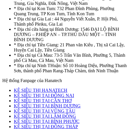
Trung, Gia Nghĩa, Đăk Nông, Việt Nam
* Địa chỉ tại Kon Tum: 732 Phan Đình Phùng, Phường
Quang Trung, TP Kon Tum, Tỉnh Kon Tum
* Địa chỉ tại Gia Lai : 44 Nguyễn Viết Xuân, P. Hội Phú,
Thành phố Pleiku, Gia Lai
* Địa chỉ cửa hàng tại Bình Dương: 1546 ĐẠI LỘ BÌNH
DƯƠNG – P.HIỆP AN – TP.THỦ DẦU MỘT – TỈNH
BÌNH DƯƠNG
* Địa chỉ tại Tiền Giang: 21 Phan văn Kiêu , Thị xã Cai Lậy,
Huyện Cai Lậy, Tiền Giang
* Địa chỉ tại Cà Mau: 73-5 Trần Văn Bình, Phường 5, Thành
phố Cà Mau, Cà Mau, Việt Nam
* Địa chỉ tại Ninh THuận: Số 10 Hoàng Diệu, Phường Thanh
Sơn, thành phố Phan Rang-Tháp Chàm, tỉnh Ninh Thuận
Hệ thống Fanpage của Hanatech
KỆ SIÊU THỊ HANATECH
KỆ SIÊU THỊ TẠI ĐỒNG NAI
KỆ SIÊU THỊ TẠI CẦN THƠ
KỆ SIÊU THỊ TẠI BÌNH DƯƠNG
KỆ SIÊU THỊ TẠI VŨNG TÀU
KỆ SIÊU THỊ TẠI LÂM ĐỒNG
KỆ SIÊU THỊ TẠI BÌNH PHƯỚC
KỆ SIÊU THỊ TẠI ĐỒNG THÁP