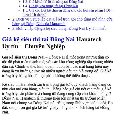
Giá kệ sắt V lỗ đa năng tại Đồng Nai
Giá kệ kho trung tải tại Đồng Nai
Giá các loại kệ chuyên dùng cho các loại sản phẩm ( Đặt
theo kích thước)
Dịch vụ Setup lắp đặt giá kệ trọn gói cho từng mô hình cửa
hàng tại Đồng Nai của Hanatech
Đơn vị lắp đặt giá kệ siêu thị tại Đồng Nai Uy Tín nhất
Giá kệ siêu thị tại Đồng Nai
Hanatech –
Uy tín – Chuyên Nghiệp
Giá kệ siêu thị Đồng Nai
– Đồng Nai là một trong những tỉnh có
tốc độ phát triển mạnh mẽ, với các khu công nghiệp tập chung nhiều
dân cư. Chính vì thế, kinh doanh buôn bán các mặt hàng hiện nay
đang là xu hướng được rất nhiều người đầu tư. Và trong đó, Giá kệ
trưng bày hàng hóa là một phần không thể thiếu được.
Kệ siêu thị Hanatech xin trân trọng gửi tới quý khách hàng đang có
nhu cầu mở cửa hàng, siêu thị, Bảng báo giá chi tiết các mẫu giá kệ
trưng bày sản phẩm mà chúng tôi đang cung cấp cho khách hàng ở
Đồng Nai. Hanatech là thương hiệu lớn nhất tại thị trường Miền
Nam nói chung và Đồng Nai nói riêng trong lĩnh vực phân phối, lắp
đặt, setup trọn gói giá kệ trưng bày hàng cho khách hàng tại Đồng
Nai.