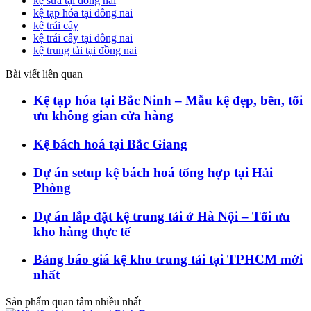
kệ sữa tại đồng nai
kệ tạp hóa tại đồng nai
kệ trái cây
kệ trái cây tại đồng nai
kệ trung tải tại đồng nai
Bài viết liên quan
Kệ tạp hóa tại Bắc Ninh – Mẫu kệ đẹp, bền, tối
ưu không gian cửa hàng
Kệ bách hoá tại Bắc Giang
Dự án setup kệ bách hoá tổng hợp tại Hải
Phòng
Dự án lắp đặt kệ trung tải ở Hà Nội – Tối ưu
kho hàng thực tế
Bảng báo giá kệ kho trung tải tại TPHCM mới
nhất
Sản phẩm quan tâm nhiều nhất