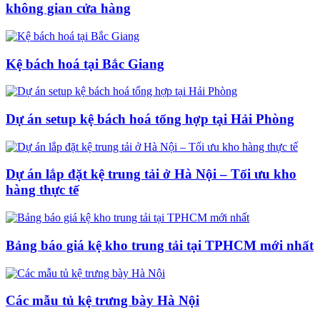
không gian cửa hàng
Kệ bách hoá tại Bắc Giang
Dự án setup kệ bách hoá tổng hợp tại Hải Phòng
Dự án lắp đặt kệ trung tải ở Hà Nội – Tối ưu kho
hàng thực tế
Bảng báo giá kệ kho trung tải tại TPHCM mới nhất
Các mẫu tủ kệ trưng bày Hà Nội