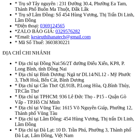
* Trụ sở Tây nguyên : 231 Đường 30.4, Phường Ea Tam,
Thành Phố Buôn Ma Thuột, Đắk Lắk
* Trụ sở Lâm Đồng: Số 454 Hùng Vương, Thị Trấn Di Linh,
Lâm Đồng
*Điện thoại:
0369124565
*ZALO BÁO GIÁ:
0329576282
*Email:
kesieuthihanatech@gmail.com
* Mã Số Thuế: 3603830221
ĐỊA CHỈ CHI NHÁNH
* Địa chỉ tại Đồng Nai:56/2T đường Điểu Xiển, KP8, P.
Long Bình, tỉnh Đồng Nai
* Địa chỉ tại Bình Dương: Ngã tư DL14/NL12 - Mỹ Phước
3, Thới Hoà, Bến Cát, Bình Dương
* Địa chỉ tại Cần Thơ: QL91B, P.Long Hòa, Q.Bình Thủy,
TP.Cần Thơ
* Địa chỉ tại TPHCM: 936 Lê Đức Thọ - P15 - Quận Gò
Vấp - TP.Hồ Chí Minh
* Địa chỉ tại Vũng Tàu: 1615 Võ Nguyên Giáp, Phường 12,
Thành phố Vũng Tàu
* Địa chỉ tại Lâm Đồng: 454 Hùng Vương, Thị trấn Di Linh,
Lâm Đồng
* Địa chỉ tại Đà Lạt: 10 Đ. Trần Phú, Phường 3, Thành phố
Đà Lạt, Lâm Đồng, Việt Nam