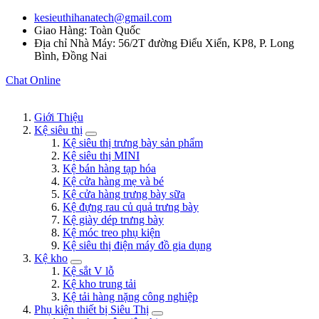
kesieuthihanatech@gmail.com
Giao Hàng: Toàn Quốc
Địa chỉ Nhà Máy: 56/2T đường Điểu Xiển, KP8, P. Long
Bình, Đồng Nai
Chat Online
Giới Thiệu
Kệ siêu thị
Kệ siêu thị trưng bày sản phẩm
Kệ siêu thị MINI
Kệ bán hàng tạp hóa
Kệ cửa hàng mẹ và bé
Kệ cửa hàng trưng bày sữa
Kệ đựng rau củ quả trưng bày
Kệ giày dép trưng bày
Kệ móc treo phụ kiện
Kệ siêu thị điện máy đồ gia dụng
Kệ kho
Kệ sắt V lỗ
Kệ kho trung tải
Kệ tải hàng nặng công nghiệp
Phụ kiện thiết bị Siêu Thị