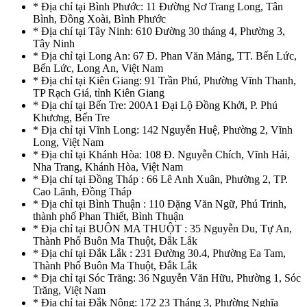
* Địa chỉ tại Bình Phước: 11 Đường Nơ Trang Long, Tân
Bình, Đồng Xoài, Bình Phước
* Địa chỉ tại Tây Ninh: 610 Đường 30 tháng 4, Phường 3,
Tây Ninh
* Địa chỉ tại Long An: 67 Đ. Phan Văn Mảng, TT. Bến Lức,
Bến Lức, Long An, Việt Nam
* Địa chỉ tại Kiên Giang: 91 Trần Phú, Phường Vĩnh Thanh,
TP Rạch Giá, tỉnh Kiên Giang
* Địa chỉ tại Bến Tre: 200A1 Đại Lộ Đồng Khởi, P. Phú
Khương, Bến Tre
* Địa chỉ tại Vĩnh Long: 142 Nguyễn Huệ, Phường 2, Vĩnh
Long, Việt Nam
* Địa chỉ tại Khánh Hòa: 108 Đ. Nguyễn Chích, Vĩnh Hải,
Nha Trang, Khánh Hòa, Việt Nam
* Địa chỉ tại Đồng Tháp : 66 Lê Anh Xuân, Phường 2, TP.
Cao Lãnh, Đồng Tháp
* Địa chỉ tại Bình Thuận : 110 Đặng Văn Ngữ, Phú Trinh,
thành phố Phan Thiết, Bình Thuận
* Địa chỉ tại BUÔN MA THUỘT : 35 Nguyễn Du, Tự An,
Thành Phố Buôn Ma Thuột, Đắk Lắk
* Địa chỉ tại Đắk Lắk : 231 Đường 30.4, Phường Ea Tam,
Thành Phố Buôn Ma Thuột, Đắk Lắk
* Địa chỉ tại Sóc Trăng: 36 Nguyễn Văn Hữu, Phường 1, Sóc
Trăng, Việt Nam
* Địa chỉ tại Đắk Nông: 172 23 Tháng 3, Phường Nghĩa