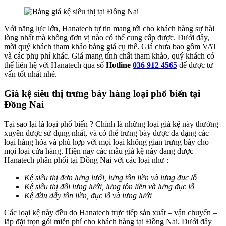
Với năng lực lớn, Hanatech tự tin mang tới cho khách hàng sự hài
lòng nhất mà không đơn vị nào có thể cung cấp được. Dưới đây,
mời quý khách tham khảo bảng giá cụ thể. Giá chưa bao gồm VAT
và các phụ phí khác. Giá mang tính chất tham khảo, quý khách có
thể liên hệ với Hanatech qua số
Hotline
036 912 4565
để được tư
vấn tốt nhất nhé.
Giá kệ siêu thị trưng bày hàng loại phổ biến tại
Đồng Nai
Tại sao lại là loại phổ biến ? Chính là những loại giá kệ này thường
xuyên được sử dụng nhất, và có thể trưng bày được đa dạng các
loại hàng hóa và phù hợp với mọi loại không gian trưng bày cho
mọi loại cửa hàng. Hiện nay các mẫu giá kệ này đang được
Hanatech phân phối tại Đồng Nai với các loại như :
Kệ siêu thị đơn lưng lưới, lưng tôn liền và lưng đục lỗ
Kệ siêu thị đôi lưng lưới, lưng tôn liền và lưng đục lỗ
Kệ đầu dẫy tôn liền, đục lỗ và lưng lưới
Các loại kệ này đều do Hanatech trực tiếp sản xuất – vận chuyển –
lắp đặt trọn gói miễn phí cho khách hàng tại Đồng Nai. Dưới đây