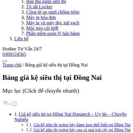
Bàn thu ngân siêu thị
Tủ sắt Locker
Công từ an ninh chống trộm
Máy in hóa đơn
Máy in và máy đọc mã vạch
Móc treo cài lưới
Phần mềm quản lý bán hàng
Liên hệ
Hotline Tư Vấn 24/7
0369124565
Trang chủ
/
Bảng giá kệ siêu thị tại Đồng Nai
Bảng giá kệ siêu thị tại Đồng Nai
Mục lục (Click để chuyển nhanh)
Giá kệ siêu thị tại Đồng Nai Hanatech – Uy tín – Chuyên
Nghiệp
Giá kệ siêu thị trưng bày hàng loại phổ biến tại Đồng Nai
Giá kệ siêu thị trưng bày rau củ quả trái cây tại Đồng Nai