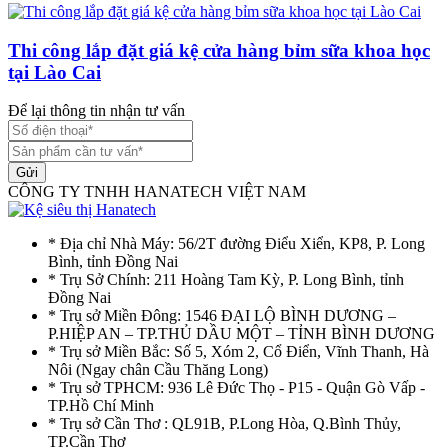
Thi công lắp đặt giá kệ cửa hàng bỉm sữa khoa học
tại Lào Cai
Để lại thông tin nhận tư vấn
Gửi
CÔNG TY TNHH HANATECH VIỆT NAM
* Địa chỉ Nhà Máy: 56/2T đường Điểu Xiển, KP8, P. Long
Bình, tỉnh Đồng Nai
* Trụ Sở Chính: 211 Hoàng Tam Kỳ, P. Long Bình, tỉnh
Đồng Nai
* Trụ sở Miền Đông: 1546 ĐẠI LỘ BÌNH DƯƠNG –
P.HIỆP AN – TP.THỦ DẦU MỘT – TỈNH BÌNH DƯƠNG
* Trụ sở Miền Bắc: Số 5, Xóm 2, Cổ Điển, Vĩnh Thanh, Hà
Nôi (Ngay chân Cầu Thăng Long)
* Trụ sở TPHCM: 936 Lê Đức Thọ - P15 - Quận Gò Vấp -
TP.Hồ Chí Minh
* Trụ sở Cần Thơ : QL91B, P.Long Hòa, Q.Bình Thủy,
TP.Cần Thơ