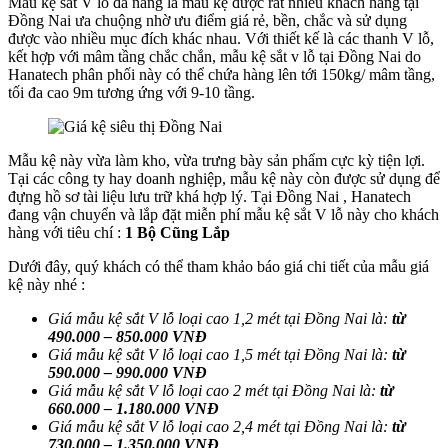
Mẫu kệ sắt V lỗ đa năng là mẫu kệ được rất nhiều khách hàng tại
Đồng Nai ưa chuộng nhờ ưu điểm giá rẻ, bền, chắc và sử dụng
được vào nhiều mục đích khác nhau. Với thiết kế là các thanh V lỗ,
kết hợp với mâm tầng chắc chắn, mẫu kệ sắt v lỗ tại Đồng Nai do
Hanatech phân phối này có thể chứa hàng lên tới 150kg/ mâm tầng,
tối đa cao 9m tương ứng với 9-10 tầng.
Mẫu kệ này vừa làm kho, vừa trưng bày sản phẩm cực kỳ tiện lợi.
Tại các công ty hay doanh nghiệp, mẫu kệ này còn được sử dụng để
đựng hồ sơ tài liệu lưu trữ khá hợp lý. Tại Đồng Nai , Hanatech
đang vận chuyển và lắp đặt miễn phí mẫu kệ sắt V lỗ này cho khách
hàng với tiêu chí :
1 Bộ Cũng Lắp
Dưới đây, quý khách có thể tham khảo báo giá chi tiết của mẫu giá
kệ này nhé :
Giá mẫu kệ sắt V lỗ loại cao 1,2 mét tại Đồng Nai là:
từ
490.000 – 850.000 VNĐ
Giá mẫu kệ sắt V lỗ loại cao 1,5 mét tại
Đồng Nai
là:
từ
590.000 – 990.000 VNĐ
Giá mẫu kệ sắt V lỗ loại cao 2 mét tại
Đồng Nai
là:
từ
660.000 – 1.180.000 VNĐ
Giá mẫu kệ sắt V lỗ loại cao 2,4 mét tại
Đồng Nai
là:
từ
730.000 – 1.350.000 VNĐ