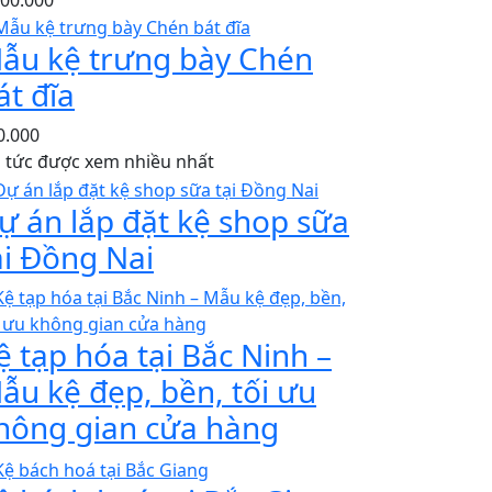
ẫu kệ trưng bày Chén
át đĩa
0.000
n tức được xem nhiều nhất
ự án lắp đặt kệ shop sữa
ại Đồng Nai
ệ tạp hóa tại Bắc Ninh –
ẫu kệ đẹp, bền, tối ưu
hông gian cửa hàng