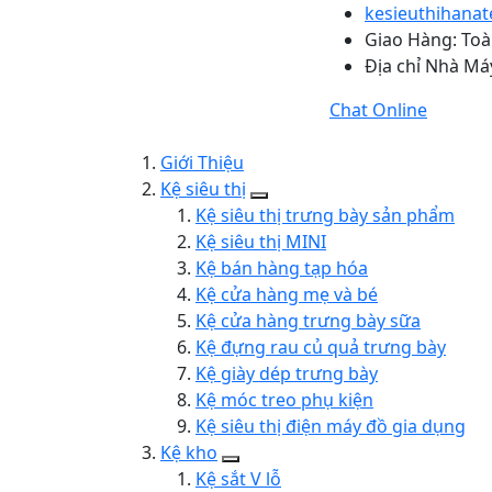
kesieuthihana
Giao Hàng: To
Địa chỉ Nhà Máy
Chat Online
Giới Thiệu
Kệ siêu thị
Kệ siêu thị trưng bày sản phẩm
Kệ siêu thị MINI
Kệ bán hàng tạp hóa
Kệ cửa hàng mẹ và bé
Kệ cửa hàng trưng bày sữa
Kệ đựng rau củ quả trưng bày
Kệ giày dép trưng bày
Kệ móc treo phụ kiện
Kệ siêu thị điện máy đồ gia dụng
Kệ kho
Kệ sắt V lỗ