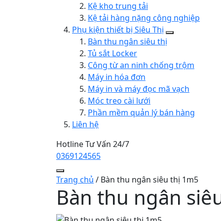
Kệ kho trung tải
Kệ tải hàng nặng công nghiệp
Phụ kiện thiết bị Siêu Thị
Bàn thu ngân siêu thị
Tủ sắt Locker
Công từ an ninh chống trộm
Máy in hóa đơn
Máy in và máy đọc mã vạch
Móc treo cài lưới
Phần mềm quản lý bán hàng
Liên hệ
Hotline Tư Vấn 24/7
0369124565
Trang chủ
/
Bàn thu ngân siêu thị 1m5
Bàn thu ngân siê