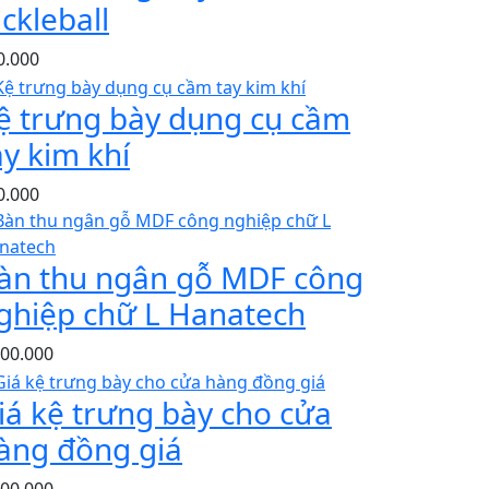
ickleball
0.000
ệ trưng bày dụng cụ cầm
ay kim khí
0.000
àn thu ngân gỗ MDF công
ghiệp chữ L Hanatech
300.000
iá kệ trưng bày cho cửa
àng đồng giá
000.000