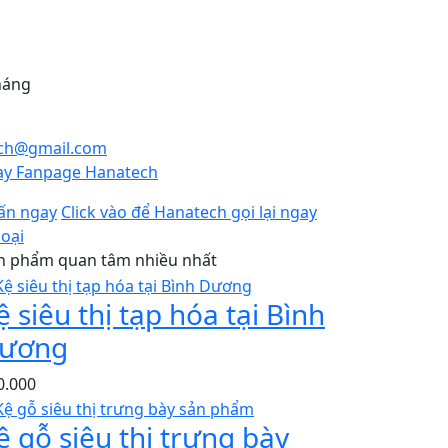
háng
ech@gmail.com
gay Fanpage Hanatech
vấn ngay
Click vào để Hanatech gọi lại ngay
loại
n phẩm quan tâm nhiều nhất
ệ siêu thị tạp hóa tại Bình
ương
0.000
ệ gỗ siêu thị trưng bày