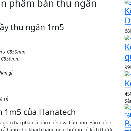
 sản phẩm bàn thu ngân
K
D
uầy thu ngân 1m5
68
K
mm x C850mm
q
x C850mm
99
han gỉ
K
45
Sả
n 1m5 của Hanatech
B
 gồm hai phần là bàn chính và bàn phụ. Bàn chính
 trả hàng cho khách hàng nên thường có kích thước