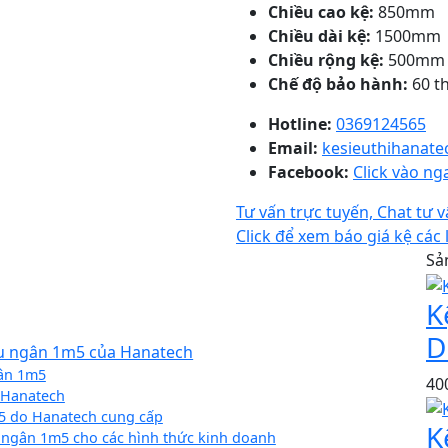
Chiều cao kệ:
850mm
Chiều dài kệ:
1500mm
Chiều rộng kệ:
500mm
Chế độ bảo hành:
60 t
Hotline:
0369124565
Email:
kesieuthihanat
Facebook:
Click vào n
Tư vấn trực tuyến, Chat tư 
Click để xem báo giá kệ các 
Sả
K
D
thu ngân 1m5 của Hanatech
gân 1m5
40
 Hanatech
5 do Hanatech cung cấp
K
 ngân 1m5 cho các hình thức kinh doanh