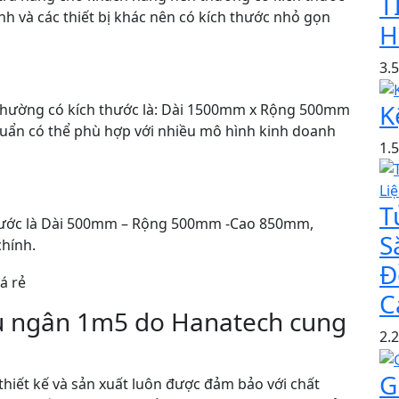
T
nh và các thiết bị khác nên có kích thước nhỏ gọn
H
3.
K
 thường có kích thước là: Dài 1500mm x Rộng 500mm
huẩn có thể phù hợp với nhiều mô hình kinh doanh
1.
T
 thước là Dài 500mm – Rộng 500mm -Cao 850mm,
S
chính.
Đ
C
u ngân 1m5 do Hanatech cung
2.
G
iết kế và sản xuất luôn được đảm bảo với chất