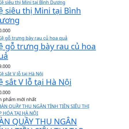
ệ siêu thị Mini tại Bình
ương
0.000
ệ gỗ trưng bày rau củ hoa
uả
9.000
ệ sắt V lỗ tại Hà Nội
0.000
n phẩm mới nhất
ÀN QUẦY THU NGÂN