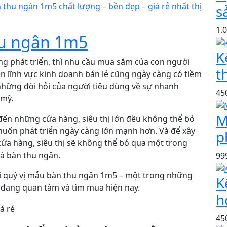
thu ngân 1m5 chất lượng – bền đẹp – giá rẻ nhất thị
s
1.
u ngân 1m5
K
ng phát triển, thì nhu cầu mua sắm của con người
t
ên lĩnh vực kinh doanh bán lẻ cũng ngày càng có tiềm
những đòi hỏi của người tiêu dùng về sự nhanh
45
 mỹ.
M
đến những cửa hàng, siêu thị lớn đều không thể bỏ
uốn phát triển ngày càng lớn mạnh hơn. Và để xây
p
ửa hàng, siêu thị sẽ không thể bỏ qua một trong
là bàn thu ngân.
99
với quý vị mẫu bàn thu ngân 1m5 – một trong những
K
g đang quan tâm và tìm mua hiện nay.
h
45