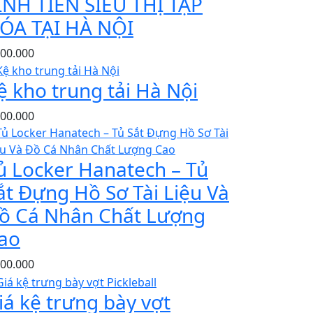
ÍNH TIỀN SIÊU THỊ TẠP
ÓA TẠI HÀ NỘI
500.000
ệ kho trung tải Hà Nội
500.000
ủ Locker Hanatech – Tủ
ắt Đựng Hồ Sơ Tài Liệu Và
ồ Cá Nhân Chất Lượng
ao
200.000
iá kệ trưng bày vợt