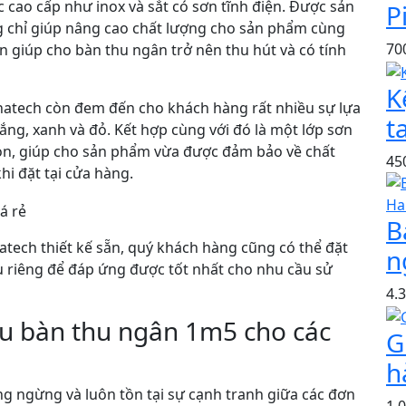
c cao cấp như inox và sắt có sơn tĩnh điện. Được sản
P
g chỉ giúp nâng cao chất lượng cho sản phẩm cùng
70
òn giúp cho bàn thu ngân trở nên thu hút và có tính
K
natech còn đem đến cho khách hàng rất nhiều sự lựa
t
ắng, xanh và đỏ. Kết hợp cùng với đó là một lớp sơn
mòn, giúp cho sản phẩm vừa được đảm bảo về chất
45
i đặt tại cửa hàng.
B
ech thiết kế sẵn, quý khách hàng cũng có thể đặt
n
u riêng để đáp ứng được tốt nhất cho nhu cầu sử
4.
u bàn thu ngân 1m5 cho các
G
h
ng ngừng và luôn tồn tại sự cạnh tranh giữa các đơn
1.