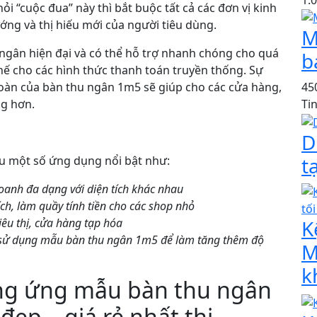
ỏi “cuộc đua” này thì bắt buộc tất cả các đơn vị kinh
ớng và thị hiếu mới của người tiêu dùng.
M
ngân hiện đại và có thể hỗ trợ nhanh chóng cho quá
b
hế cho các hình thức thanh toán truyền thống. Sự
 toàn của bàn thu ngân 1m5 sẽ giúp cho các cửa hàng,
45
ng hơn.
Ti
D
t
 một số ứng dụng nổi bật như:
oanh đa dạng với diện tích khác nhau
ch, làm quầy tính tiền cho các shop nhỏ
iêu thị, cửa hàng tạp hóa
K
ể sử dụng mẫu bàn thu ngân 1m5 để làm tăng thêm độ
M
k
ung ứng mẫu bàn thu ngân
ẹp – giá rẻ nhất thị