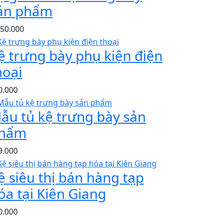
ản phẩm
050.000
ệ trưng bày phụ kiện điện
hoại
0.000
ẫu tủ kệ trưng bày sản
hẩm
9.000
ệ siêu thị bán hàng tạp
óa tại Kiên Giang
0.000